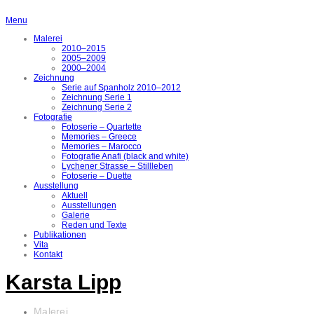
Menu
Malerei
2010–2015
2005–2009
2000–2004
Zeichnung
Serie auf Spanholz 2010–2012
Zeichnung Serie 1
Zeichnung Serie 2
Fotografie
Fotoserie – Quartette
Memories – Greece
Memories – Marocco
Fotografie Anafi (black and white)
Lychener Strasse – Stillleben
Fotoserie – Duette
Ausstellung
Aktuell
Ausstellungen
Galerie
Reden und Texte
Publikationen
Vita
Kontakt
Karsta Lipp
Malerei