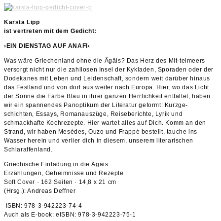
Karsta Lipp
ist vertreten mit dem Gedicht:
›EIN DIENSTAG AUF ANAFI‹
Was wäre Griechenland ohne die Ägäis? Das Herz des Mit-telmeers
versorgt nicht nur die zahllosen Insel der Kykladen, Sporaden oder der
Dodekanes mit Leben und Leidenschaft, sondern weit darüber hinaus
das Festland und von dort aus weiter nach Europa. Hier, wo das Licht
der Sonne die Farbe Blau in ihrer ganzen Herrlichkeit entfaltet, haben
wir ein spannendes Panoptikum der Literatur geformt: Kurzge-
schichten, Essays, Romanauszüge, Reiseberichte, Lyrik und
schmackhafte Kochrezepte. Hier wartet alles auf Dich. Komm an den
Strand, wir haben Mesédes, Ouzo und Frappé bestellt, tauche ins
Wasser herein und verlier dich in diesem, unserem literarischen
Schlaraffenland.
Griechische Einladung in die Ägäis
Erzählungen, Geheimnisse und Rezepte
Soft Cover · 162 Seiten · 14,8 x 21 cm
(Hrsg.): Andreas Deffner
ISBN: 978-3-942223-74-4
Auch als E-book: eISBN: 978-3-942223-75-1