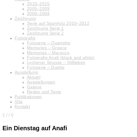
2010–2015
2005–2009
2000–2004
Zeichnung
Serie auf Spanholz 2010–2012
Zeichnung Serie 1
Zeichnung Serie 2
Fotografie
Fotoserie – Quartette
Memories – Greece
Memories – Marocco
Fotografie Anafi (black and white)
Lychener Strasse – Stillleben
Fotoserie – Duette
Ausstellung
Aktuell
Ausstellungen
Galerie
Reden und Texte
Publikationen
Vita
Kontakt
1
/
/ 0
Ein Dienstag auf Anafi