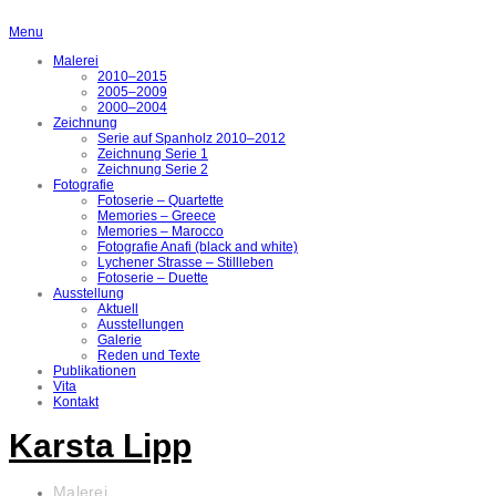
Menu
Malerei
2010–2015
2005–2009
2000–2004
Zeichnung
Serie auf Spanholz 2010–2012
Zeichnung Serie 1
Zeichnung Serie 2
Fotografie
Fotoserie – Quartette
Memories – Greece
Memories – Marocco
Fotografie Anafi (black and white)
Lychener Strasse – Stillleben
Fotoserie – Duette
Ausstellung
Aktuell
Ausstellungen
Galerie
Reden und Texte
Publikationen
Vita
Kontakt
Karsta Lipp
Malerei