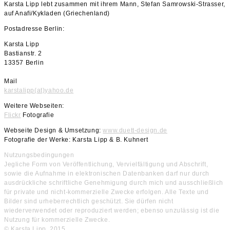
Karsta Lipp lebt zusammen mit ihrem Mann, Stefan Samrowski-Strasser,
auf Anafi/Kykladen (Griechenland)
Postadresse Berlin:
Karsta Lipp
Bastianstr. 2
13357 Berlin
Mail
karstalipp(at)yahoo.de
Weitere Webseiten:
Flickr
Fotografie
Webseite Design & Umsetzung:
www.duett-design.de
Fotografie der Werke: Karsta Lipp & B. Kuhnert
Nutzungsbedingungen
Jegliche Form von Veröffentlichung, Vervielfältigung und Abschrift,
sowie die Aufnahme in elektronischen Datenbanken darf nur durch
ausdrückliche schriftliche Genehmigung durch mich und ausschließlich
für private und nicht-kommerzielle Zwecke erfolgen. Alle Texte und
Bilder sind urheberrechtlich geschützt. Sie dürfen nicht
wiederverwendet oder reproduziert werden; ebenso unzulässig ist die
Nutzung für kommerzielle Zwecke.
© Karsta Lipp, 2015