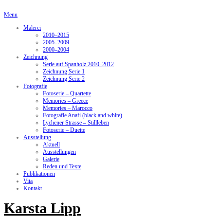
Menu
Malerei
2010–2015
2005–2009
2000–2004
Zeichnung
Serie auf Spanholz 2010–2012
Zeichnung Serie 1
Zeichnung Serie 2
Fotografie
Fotoserie – Quartette
Memories – Greece
Memories – Marocco
Fotografie Anafi (black and white)
Lychener Strasse – Stillleben
Fotoserie – Duette
Ausstellung
Aktuell
Ausstellungen
Galerie
Reden und Texte
Publikationen
Vita
Kontakt
Karsta Lipp