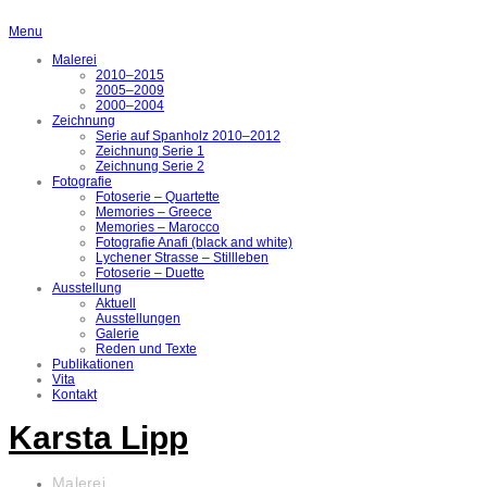
Menu
Malerei
2010–2015
2005–2009
2000–2004
Zeichnung
Serie auf Spanholz 2010–2012
Zeichnung Serie 1
Zeichnung Serie 2
Fotografie
Fotoserie – Quartette
Memories – Greece
Memories – Marocco
Fotografie Anafi (black and white)
Lychener Strasse – Stillleben
Fotoserie – Duette
Ausstellung
Aktuell
Ausstellungen
Galerie
Reden und Texte
Publikationen
Vita
Kontakt
Karsta Lipp
Malerei