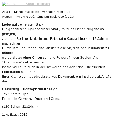
Anafi – Manchmal gehen wir auch zum Hafen
Ανάφη – Καμιά φορά πάμε και εμείς στο λιμάνι
Liebe auf den ersten Blick
Die griechische Kykladeninsel Anafi, im touristischen Nirgendwo
gelegen,
zieht die Berliner Malerin und Fotografin Karsta Lipp seit 12 Jahren
magisch an.
Durch ihre unaufdringliche, absichtslose Art, sich den Insulanern zu
nähern,
wurde sie zu einer Chronistin und Fotografin von Seelen. Als
“Anafiotissa” aufgenommen,
ist sie Vertraute auch in der schweren Zeit der Krise. Die erlebten
Fotografien stellen in
ihrer Klarheit ein ausdrucksstarkes Dokument, ein Inselportrait Anafis
dar.
Gestaltung + Konzept: duett design
Text: Karsta Lipp
Printed in Germany: Druckerei Conrad
(120 Seiten, 21x24cm)
1. Auflage, 2015