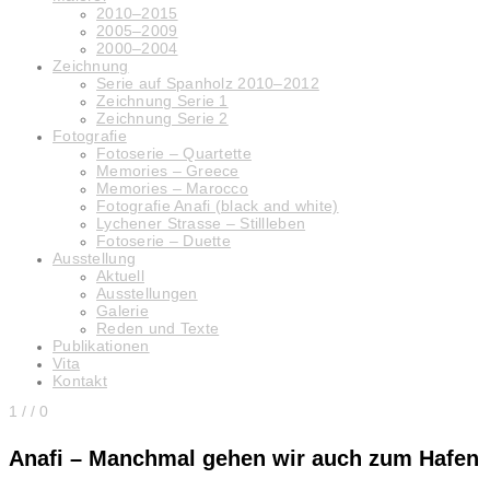
2010–2015
2005–2009
2000–2004
Zeichnung
Serie auf Spanholz 2010–2012
Zeichnung Serie 1
Zeichnung Serie 2
Fotografie
Fotoserie – Quartette
Memories – Greece
Memories – Marocco
Fotografie Anafi (black and white)
Lychener Strasse – Stillleben
Fotoserie – Duette
Ausstellung
Aktuell
Ausstellungen
Galerie
Reden und Texte
Publikationen
Vita
Kontakt
1
/
/ 0
Anafi – Manchmal gehen wir auch zum Hafen